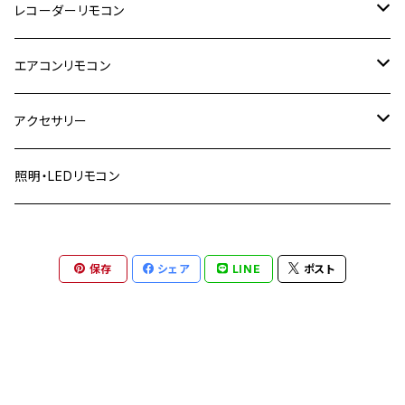
東芝
レコーダーリモコン
TCL
日立
東芝
エアコンリモコン
IRIE アイリー
パナソニック
日立
日立
アクセサリー
FUNAI フナイ
ソニー
パナソニック
パナソニック
リモコンカバー
照明・LEDリモコン
アイリスオーヤマ
シャープ
ソニー
コロナ
リモコン収納
DXブロードテック
保存
シェア
LINE
ポスト
三菱
シャープ
ダイキン
LG
ハイセンス
三菱
三菱
山善
ピクセラ
フナイ
東芝