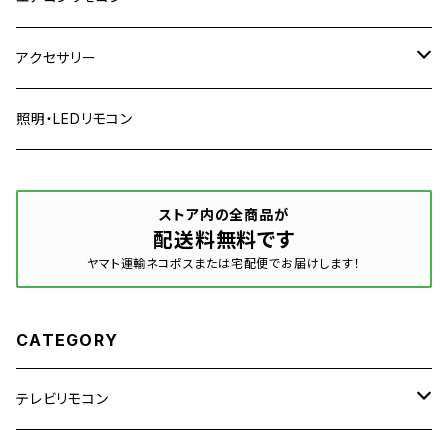
パナソニック
日立
日立
アクセサリー
ソニー
パナソニック
パナソニック
リモコンカバー
照明・LEDリモコン
シャープ
ソニー
コロナ
リモコン収納
ストア内の全商品が
配送料無料です
三菱
シャープ
ダイキン
ヤマト運輸ネコポスまたは宅配便でお届けします！
ハイセンス
三菱
三菱
CATEGORY
ピクセラ
フナイ
東芝
テレビリモコン
マクスゼン
富士通