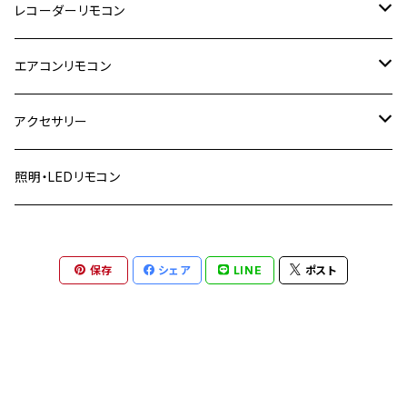
東芝
レコーダーリモコン
TCL
日立
東芝
エアコンリモコン
IRIE アイリー
パナソニック
日立
日立
アクセサリー
FUNAI フナイ
ソニー
パナソニック
パナソニック
リモコンカバー
照明・LEDリモコン
アイリスオーヤマ
シャープ
ソニー
コロナ
リモコン収納
DXブロードテック
保存
シェア
LINE
ポスト
三菱
シャープ
ダイキン
LG
ハイセンス
三菱
三菱
山善
ピクセラ
フナイ
東芝