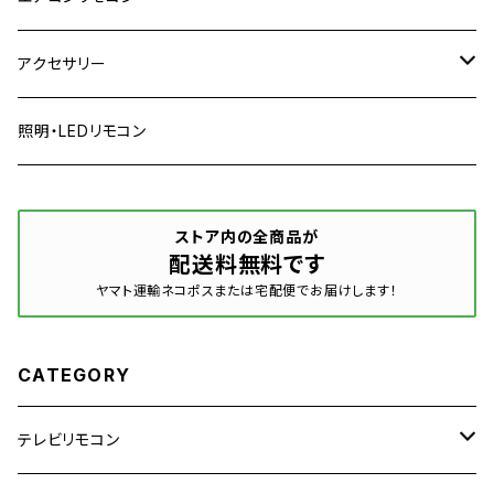
パナソニック
日立
日立
アクセサリー
ソニー
パナソニック
パナソニック
リモコンカバー
照明・LEDリモコン
シャープ
ソニー
コロナ
リモコン収納
ストア内の全商品が
配送料無料です
三菱
シャープ
ダイキン
ヤマト運輸ネコポスまたは宅配便でお届けします！
ハイセンス
三菱
三菱
CATEGORY
ピクセラ
フナイ
東芝
テレビリモコン
マクスゼン
富士通