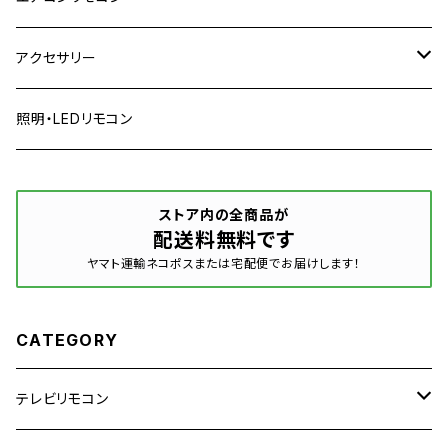
パナソニック
日立
日立
アクセサリー
ソニー
パナソニック
パナソニック
リモコンカバー
照明・LEDリモコン
シャープ
ソニー
コロナ
リモコン収納
ストア内の全商品が
配送料無料です
三菱
シャープ
ダイキン
ヤマト運輸ネコポスまたは宅配便でお届けします！
ハイセンス
三菱
三菱
CATEGORY
ピクセラ
フナイ
東芝
テレビリモコン
マクスゼン
富士通