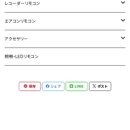
東芝
レコーダーリモコン
TCL
日立
東芝
エアコンリモコン
IRIE アイリー
パナソニック
日立
日立
アクセサリー
FUNAI フナイ
ソニー
パナソニック
パナソニック
リモコンカバー
照明・LEDリモコン
アイリスオーヤマ
シャープ
ソニー
コロナ
リモコン収納
DXブロードテック
保存
シェア
LINE
ポスト
三菱
シャープ
ダイキン
LG
ハイセンス
三菱
三菱
山善
ピクセラ
フナイ
東芝